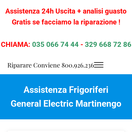
Passa al contenuto principale
Skip to header right navigation
Skip to site footer
Assistenza 24h Uscita + analisi guasto
Gratis se facciamo la riparazione !
CHIAMA:
035 066 74 44
-
329 668 72 86
Riparare Conviene 800.926.236
Menu
Assistenza Elettrodomestici Bergamo
Assistenza Frigoriferi
General Electric Martinengo